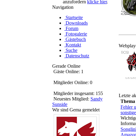
anzufordern
klicke hier
.
Navigation
Startseite
Downloads
Forum
Fotogalerie
Gästebuch
Kontakt
Webplay
Suche
Datenschutz
Gerade Online
Gäste Online: 1
Mitglieder Online: 0
Mitglieder insgesamt: 155
Letzte a
Neuestes Mitglied:
Sandy
Thema
Sunside
Fehler 
Wir sind Gema gemeldet
sonstige
Wichtig
Informa
Songlin
Amazo