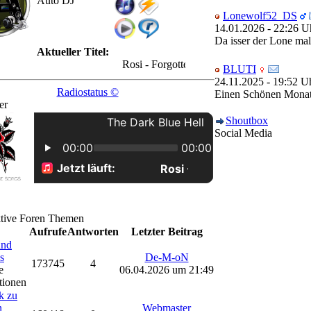
Auto DJ
Lonewolf52_DS
14.01.2026 - 22:26 U
Da isser der Lone mal 
Aktueller Titel:
Rosi - Forgotten World&#x0A;
BLUTI
24.11.2025 - 19:52 U
Radiostatus ©
Einen Schönen Monat
er
Shoutbox
Social Media
ktive Foren Themen
Aufrufe
Antworten
Letzter Beitrag
und
s
De-M-oN
173745
4
e
06.04.2026 um 21:49
tionen
k zu
n
Webmaster